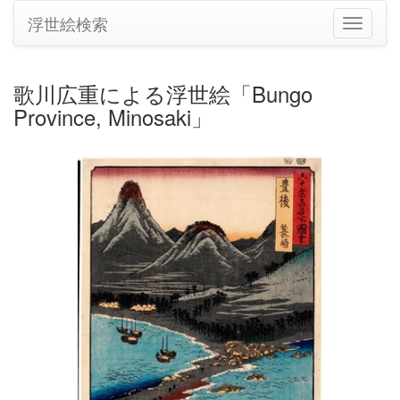
浮世絵検索
ナ
ビ
ゲ
ー
歌川広重による浮世絵「Bungo
シ
Province, Minosaki」
ョ
ン
の
切
り
替
え