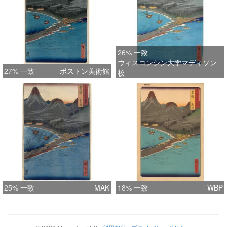
26% 一致
ウィスコンシン大学マディソン
27% 一致
ボストン美術館
校
25% 一致
MAK
18% 一致
WBP