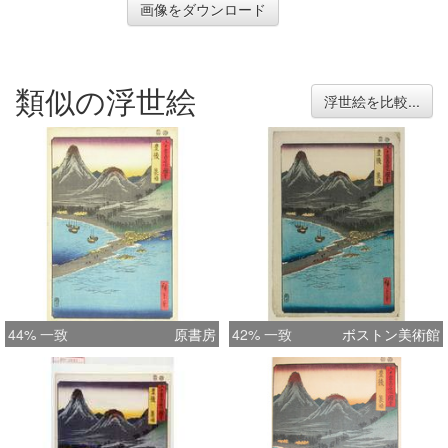
画像をダウンロード
類似の浮世絵
浮世絵を比較...
44% 一致
原書房
42% 一致
ボストン美術館