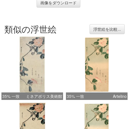
画像をダウンロード
類似の浮世絵
浮世絵を比較...
35% 一致
ミネアポリス美術館
35% 一致
Artelino