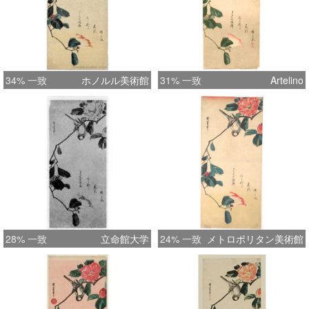
34% 一致
ホノルル美術館
31% 一致
Artelino
28% 一致
立命館大学
24% 一致
メトロポリタン美術館