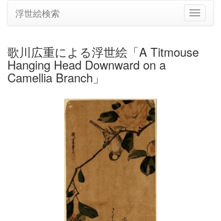
浮世絵検索
ナ
ビ
ゲ
ー
歌川広重による浮世絵「A Titmouse
シ
Hanging Head Downward on a
ョ
ン
Camellia Branch」
の
切
り
替
え