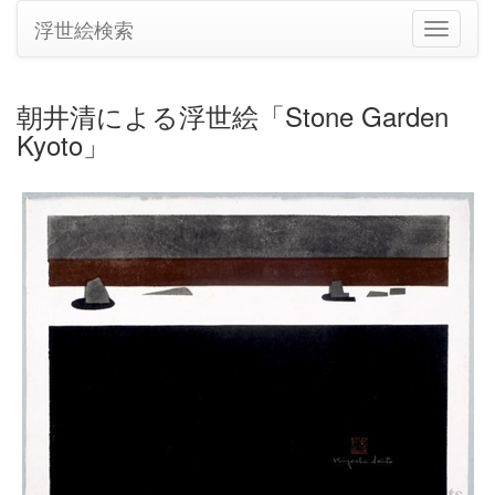
浮世絵検索
ナ
ビ
ゲ
ー
朝井清による浮世絵「Stone Garden
シ
Kyoto」
ョ
ン
の
切
り
替
え