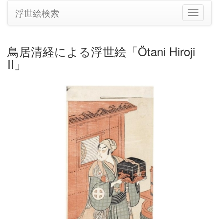
浮世絵検索
ナ
ビ
ゲ
ー
鳥居清経による浮世絵「Ötani Hiroji
シ
II」
ョ
ン
の
切
り
替
え