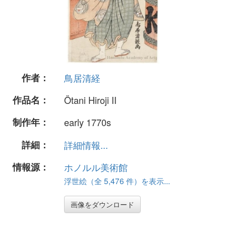
作者：
鳥居清経
作品名：
Ötani Hiroji II
制作年：
early 1770s
詳細：
詳細情報...
情報源：
ホノルル美術館
浮世絵（全 5,476 件）を表示...
画像をダウンロード