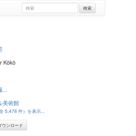
芳
r Kökö
..
ル美術館
 5,476 件）を表示...
ダウンロード