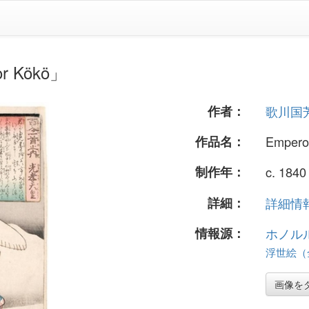
 Kökö」
作者：
歌川国
作品名：
Empero
制作年：
c. 1840
詳細：
詳細情報.
情報源：
ホノル
浮世絵（全
画像を