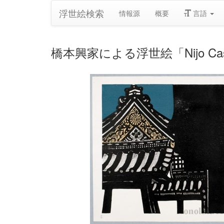
浮世絵検索
情報源
概要
言語
橋本興家による浮世絵「Nijo Cas