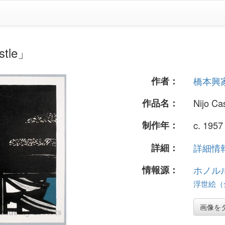
tle」
作者：
橋本興
作品名：
Nijo Ca
制作年：
c. 1957
詳細：
詳細情報.
情報源：
ホノル
浮世絵（全
画像を