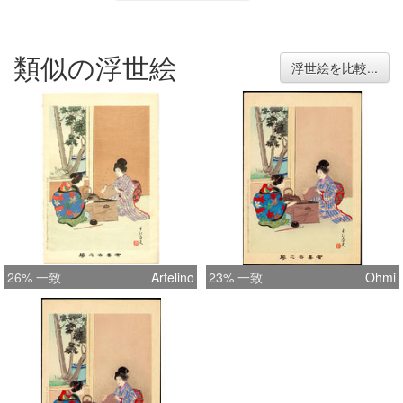
類似の浮世絵
浮世絵を比較...
26% 一致
Artelino
23% 一致
Ohmi