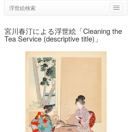
浮世絵検索
ナ
ビ
ゲ
ー
宮川春汀による浮世絵「Cleaning the
シ
Tea Service (descriptive title)」
ョ
ン
の
切
り
替
え