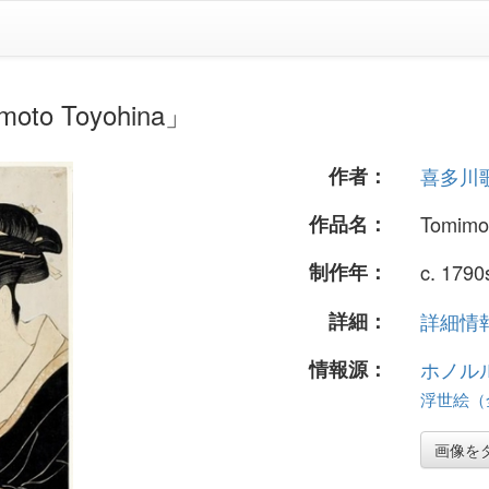
o Toyohina」
作者：
喜多川
作品名：
Tomimo
制作年：
c. 1790
詳細：
詳細情報.
情報源：
ホノル
浮世絵（全
画像を