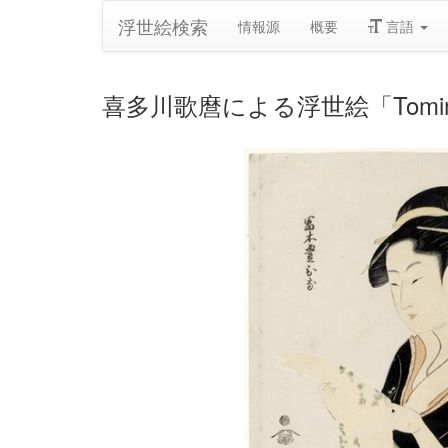
浮世絵検索
情報源
概要
言語
喜多川歌麿による浮世絵「Tomimot