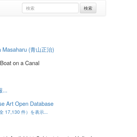
a Masaharu (青山正治)
 Boat on a Canal
..
se Art Open Database
17,130 件）を表示...