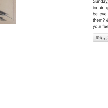
Sunday,
inquiri
believe 
them? &
your fee
画像を