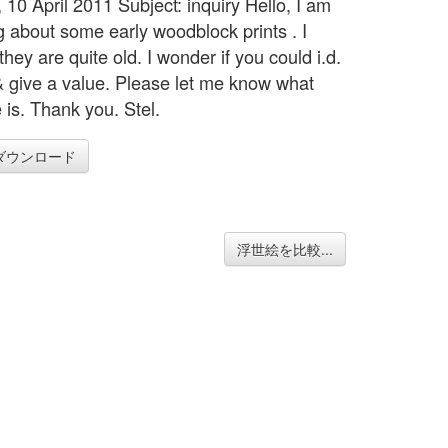
 10 April 2011 Subject: inquiry Hello, I am
ng about some early woodblock prints . I
they are quite old. I wonder if you could i.d.
 give a value. Please let me know what
 is. Thank you. Stel.
ダウンロード
浮世絵を比較...