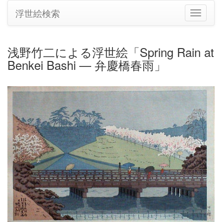
浮世絵検索
ナ
ビ
ゲ
ー
浅野竹二による浮世絵「Spring Rain at
シ
Benkei Bashi — 弁慶橋春雨」
ョ
ン
の
切
り
替
え