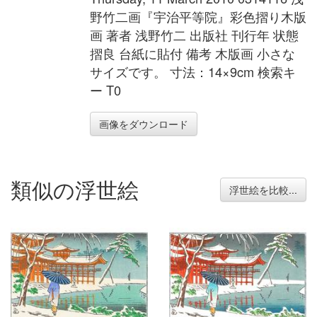
野竹二画『宇治平等院』彩色摺り木版
画 著者 浅野竹二 出版社 刊行年 状態
摺良 台紙に貼付 備考 木版画 小さな
サイズです。 寸法：14×9cm 検索キ
ー T0
画像をダウンロード
類似の浮世絵
浮世絵を比較...