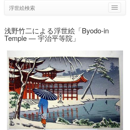
浮世絵検索
ナ
ビ
ゲ
ー
浅野竹二による浮世絵「Byodo-in
シ
Temple — 宇治平等院」
ョ
ン
の
切
り
替
え