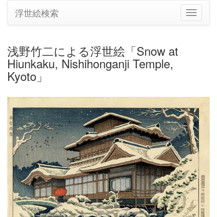
浮世絵検索
ナ
ビ
ゲ
ー
浅野竹二による浮世絵「Snow at
シ
Hiunkaku, Nishihonganji Temple,
ョ
ン
Kyoto」
の
切
り
替
え