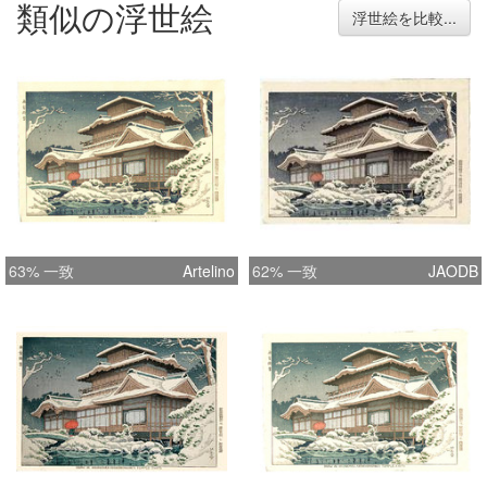
類似の浮世絵
浮世絵を比較...
63% 一致
Artelino
62% 一致
JAODB