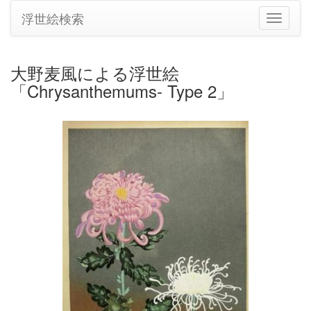
浮世絵検索
ナ
ビ
ゲ
ー
大野麦風による浮世絵
シ
「Chrysanthemums- Type 2」
ョ
ン
の
切
り
替
え