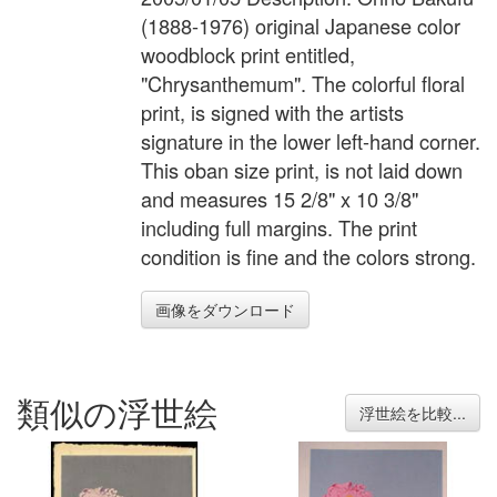
(1888-1976) original Japanese color
woodblock print entitled,
"Chrysanthemum". The colorful floral
print, is signed with the artists
signature in the lower left-hand corner.
This oban size print, is not laid down
and measures 15 2/8" x 10 3/8"
including full margins. The print
condition is fine and the colors strong.
画像をダウンロード
類似の浮世絵
浮世絵を比較...