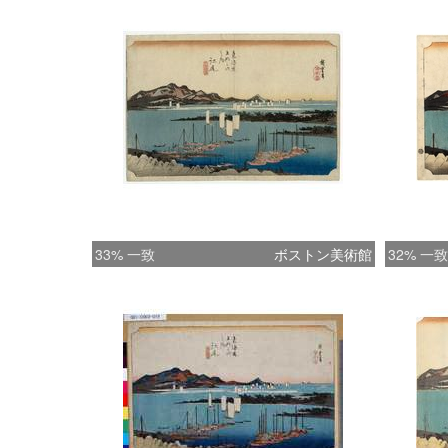
33% 一致
ボストン美術館
32% 一致