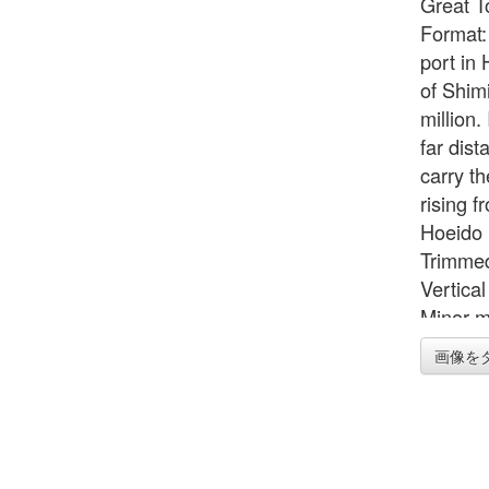
Great To
Format:
port in 
of Shimi
million.
far dis
carry th
rising 
Hoeido 
Trimmed
Vertica
Minor m
edge on 
画像を
Impress