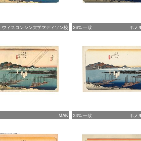
ウィスコンシン大学マディソン校
26% 一致
ホノ
MAK
23% 一致
ホノ