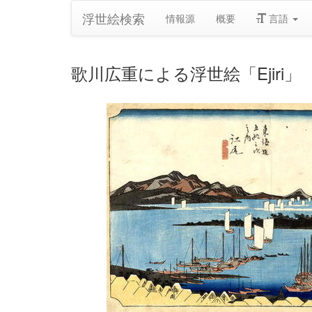
浮世絵検索
情報源
概要
言語
歌川広重による浮世絵「Ejiri」