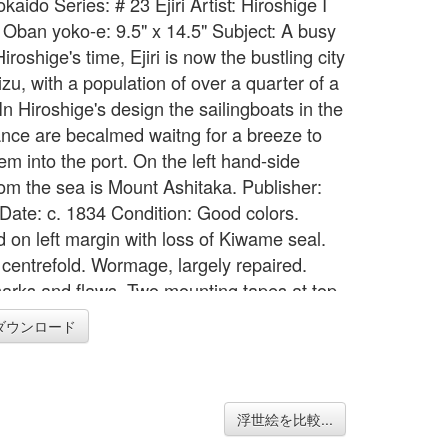
kaido Series: # 23 Ejiri Artist: Hiroshige I
 Oban yoko-e: 9.5" x 14.5" Subject: A busy
Hiroshige's time, Ejiri is now the bustling city
zu, with a population of over a quarter of a
 In Hiroshige's design the sailingboats in the
tance are becalmed waitng for a breeze to
em into the port. On the left hand-side
from the sea is Mount Ashitaka. Publisher:
Date: c. 1834 Condition: Good colors.
 on left margin with loss of Kiwame seal.
l centrefold. Wormage, largely repaired.
arks and flaws. Two mounting tapes at top
verso. Fair state of preservation.
ダウンロード
ion: Good impression.
浮世絵を比較...