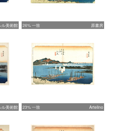
ルル美術館
26% 一致
原書房
ルル美術館
23% 一致
Artelino