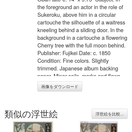
the foreground an actor in the role of
Sukeroku, above him in a circular
cartouche the silhouette of a waitress
kneeling behind a sliding door. In the
background in a cartouche a flowering
Cherry tree with the full moon behind.
Publisher: Fujikei Date: c. 1850
Condition: Fine colors. Slightly
trimmed. Japanese album backing
paper. Minor soils, marks and flaws.
Generally very good state of
画像をダウンロード
preservation. Impression: Fine
impression with gauffrage and
lacquer.
類似の浮世絵
浮世絵を比較...