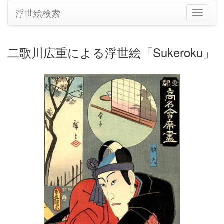
浮世絵検索
ナ
ビ
ゲ
ー
二歌川広重による浮世絵「Sukeroku」
シ
ョ
ン
の
切
り
替
え