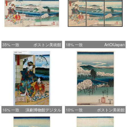
35% 一致
ボストン美術館
18% 一致
ArtOfJapan
16% 一致
演劇博物館デジタル
10% 一致
ボストン美術館