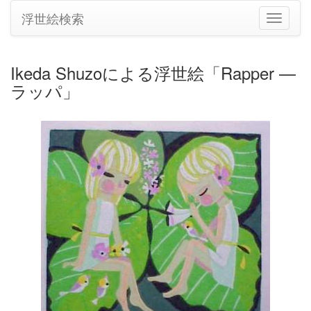
浮世絵検索
ナ
ビ
ゲ
ー
Ikeda Shuzoによる浮世絵「Rapper —
シ
ラッパ」
ョ
ン
の
切
り
替
え