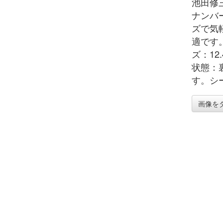
池田修
ナンバ
ズで気
適です。
ズ：12
状態：
す。シ
画像を