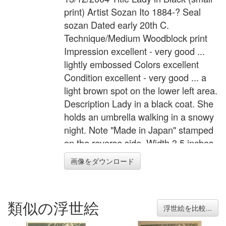
print) Artist Sozan Ito 1884-? Seal
sozan Dated early 20th C.
Technique/Medium Woodblock print
Impression excellent - very good ...
lightly embossed Colors excellent
Condition excellent - very good ... a
light brown spot on the lower left area.
Description Lady in a black coat. She
holds an umbrella walking in a snowy
night. Note "Made in Japan" stamped
on the reverse side. Width 3.5 inches
= 8.8 cm Height 5.5 inches = 14.0 cm
画像をダウンロード
類似の浮世絵
浮世絵を比較...