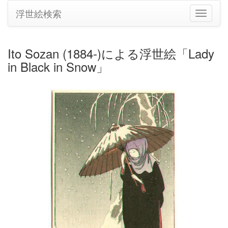
浮世絵検索
ナ
ビ
ゲ
ー
Ito Sozan (1884-)による浮世絵「Lady
シ
in Black in Snow」
ョ
ン
の
切
り
替
え