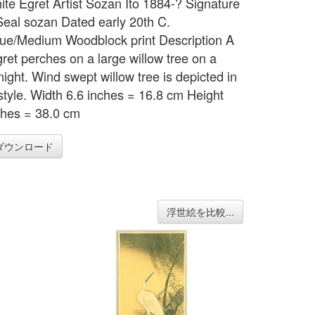
hite Egret Artist Sozan Ito 1884-? Signature
eal sozan Dated early 20th C.
ue/Medium Woodblock print Description A
gret perches on a large willow tree on a
ight. Wind swept willow tree is depicted in
style. Width 6.6 inches = 16.8 cm Height
ches = 38.0 cm
ダウンロード
浮世絵を比較...