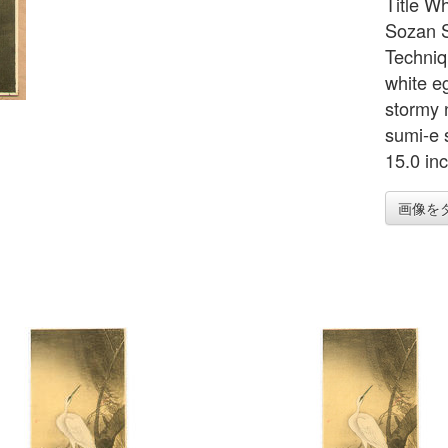
Title W
Sozan S
Techniq
white e
stormy n
sumi-e 
15.0 in
画像を