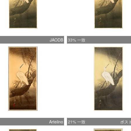
JAODB
33% 一致
Artelino
21% 一致
ボス