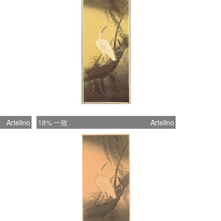
Artelino
18% 一致
Artelino