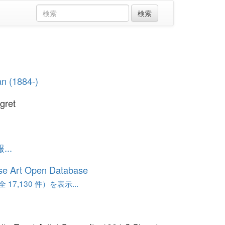
an (1884-)
gret
..
se Art Open Database
17,130 件）を表示...