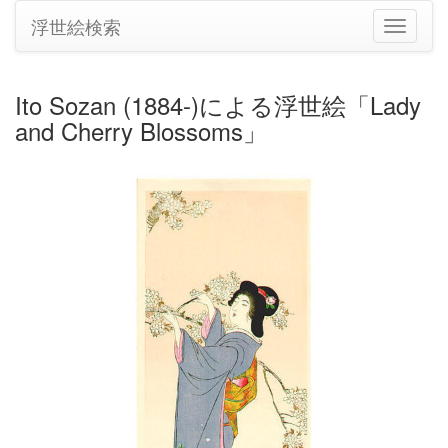
浮世絵検索
ナ
ビ
ゲ
ー
Ito Sozan (1884-)による浮世絵「Lady
シ
and Cherry Blossoms」
ョ
ン
の
切
り
替
え