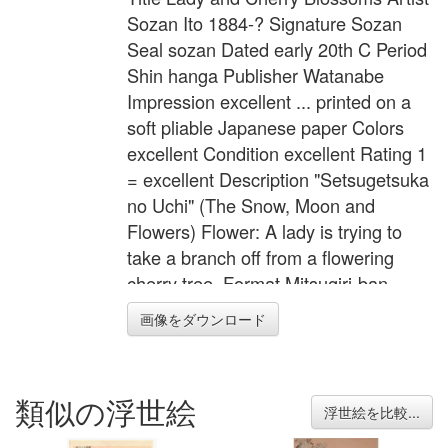
Sozan Ito 1884-? Signature Sozan
Seal sozan Dated early 20th C Period
Shin hanga Publisher Watanabe
Impression excellent ... printed on a
soft pliable Japanese paper Colors
excellent Condition excellent Rating 1
= excellent Description "Setsugetsuka
no Uchi" (The Snow, Moon and
Flowers) Flower: A lady is trying to
take a branch off from a flowering
cherry tree. Format Mitsugiri-ban
Width 6.9 inches = 17.5 cm Height
画像をダウンロード
15.4 inches = 39.0 cm
類似の浮世絵
浮世絵を比較...