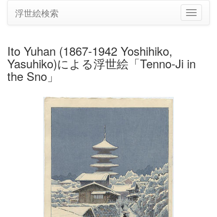
浮世絵検索
ナ
ビ
ゲ
ー
Ito Yuhan (1867-1942 Yoshihiko,
シ
Yasuhiko)による浮世絵「Tenno-Ji in
ョ
ン
the Sno」
の
切
り
替
え