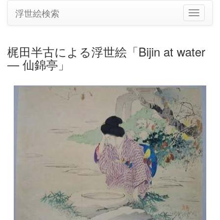
浮世絵検索
ナ
ビ
ゲ
ー
梶田半古による浮世絵「Bijin at water
シ
— 仙錦亭」
ョ
ン
の
切
り
替
え