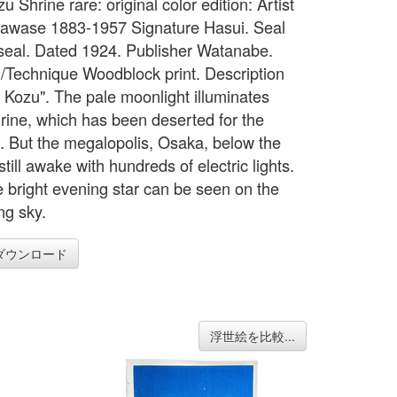
zu Shrine rare: original color edition: Artist
awase 1883-1957 Signature Hasui. Seal
s seal. Dated 1924. Publisher Watanabe.
Technique Woodblock print. Description
 Kozu". The pale moonlight illuminates
rine, which has been deserted for the
. But the megalopolis, Osaka, below the
still awake with hundreds of electric lights.
e bright evening star can be seen on the
ng sky.
ダウンロード
浮世絵を比較...