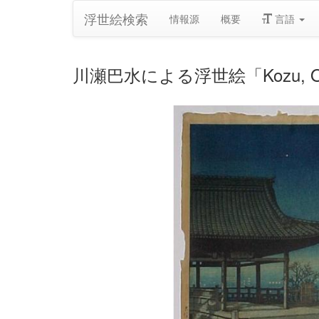
浮世絵検索
情報源
概要
言語
川瀬巴水による浮世絵「Kozu, O