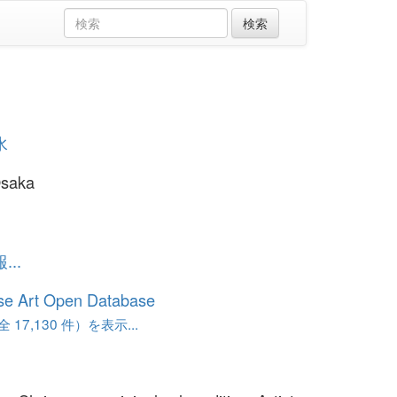
水
Osaka
..
se Art Open Database
17,130 件）を表示...