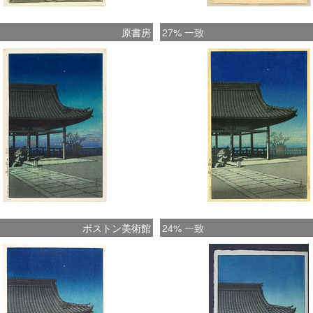
原書房
27% 一致
ボストン美術館
24% 一致