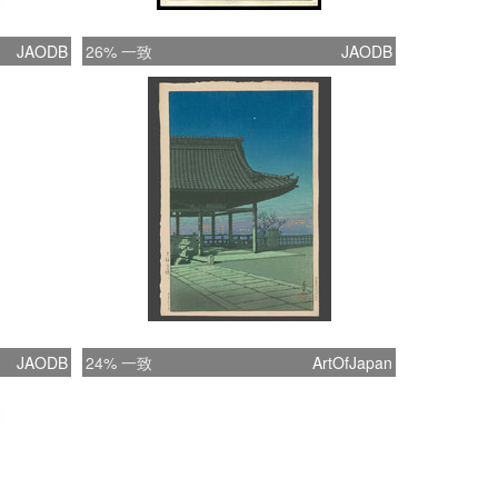
JAODB
26% 一致
JAODB
JAODB
24% 一致
ArtOfJapan