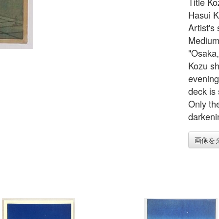
Title Ko
Hasui K
Artist'
Medium/
"Osaka,
Kozu sh
evening
deck is 
Only th
darkeni
画像を