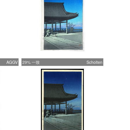
AGGV
29% 一致
Scholten