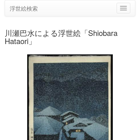
浮世絵検索
ナ
ビ
ゲ
ー
川瀬巴水による浮世絵「Shiobara
シ
Hataori」
ョ
ン
の
切
り
替
え