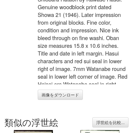
Genuine woodblock print dated
Showa 21 (1946). Later impression
from original blocks. Fine color,
condition and impression. Nice ink
bleed through on fine washi. Oban
size measures 15.8 x 10.6 inches.
Title and date in left margin. Hasui
characters and red sui seal in lower
right of image. 7mm Watanabe round
seal in lower left corner of image. Red
Heisei era Watanabe seal in right
margin. Beautiful Hasui snow scene.
画像をダウンロード
類似の浮世絵
浮世絵を比較...