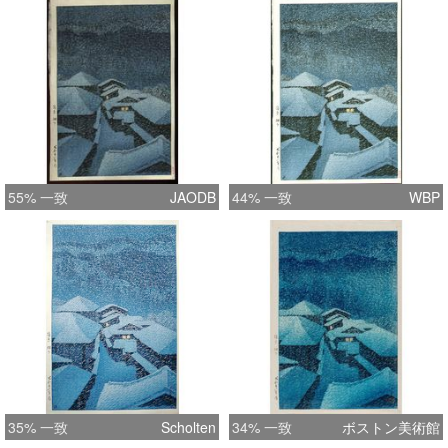
55% 一致
JAODB
44% 一致
WBP
35% 一致
Scholten
34% 一致
ボストン美術館