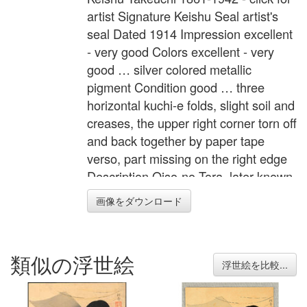
artist Signature Keishu Seal artist's
seal Dated 1914 Impression excellent
- very good Colors excellent - very
good … silver colored metallic
pigment Condition good … three
horizontal kuchi-e folds, slight soil and
creases, the upper right corner torn off
and back together by paper tape
verso, part missing on the right edge
Description Oiso-no-Tora, later known
as Tora Gozen. Width 8.7 inches =
画像をダウンロード
22.0 cm Height 11.4 inches = 29.0 cm
類似の浮世絵
浮世絵を比較...