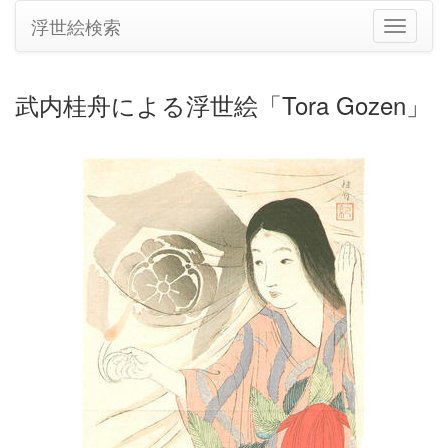
浮世絵検索
ナ
ビ
ゲ
ー
武内桂舟による浮世絵「Tora Gozen」
シ
ョ
ン
の
切
り
替
え