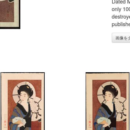
Dated M
only 100
destroy
publish
画像を