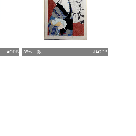
JAODB
35% 一致
JAODB