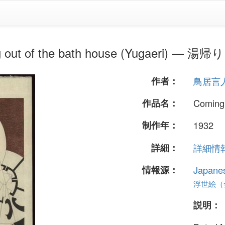
f the bath house (Yugaeri) — 湯帰
作者：
鳥居言
作品名：
Coming
制作年：
1932
詳細：
詳細情報.
情報源：
Japane
浮世絵（全 
説明：