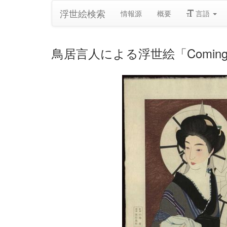
浮世絵検索
情報源
概要
言語
鳥居言人による浮世絵「Coming out o