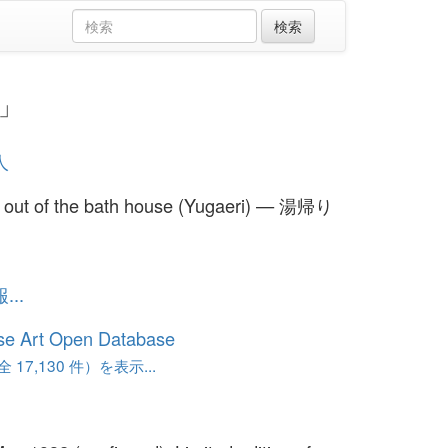
り」
人
 out of the bath house (Yugaeri) — 湯帰り
..
se Art Open Database
17,130 件）を表示...