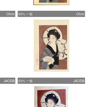
Ohmi
60% 一致
Ohmi
JAODB
53% 一致
JAODB