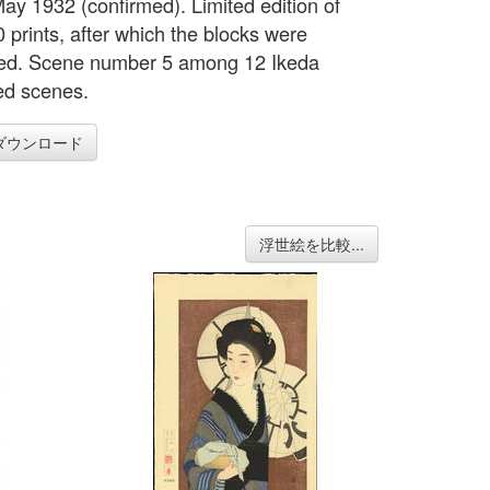
ay 1932 (confirmed). Limited edition of
 prints, after which the blocks were
ed. Scene number 5 among 12 Ikeda
ed scenes.
ダウンロード
浮世絵を比較...