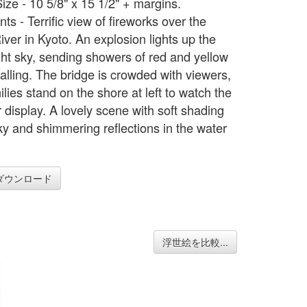
ize - 10 5/8" x 15 1/2" + margins.
s - Terrific view of fireworks over the
ver in Kyoto. An explosion lights up the
ght sky, sending showers of red and yellow
alling. The bridge is crowded with viewers,
lies stand on the shore at left to watch the
display. A lovely scene with soft shading
sky and shimmering reflections in the water
ダウンロード
浮世絵を比較...