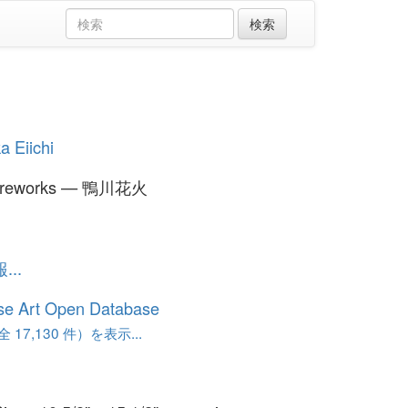
a Eiichi
Fireworks — 鴨川花火
..
se Art Open Database
17,130 件）を表示...