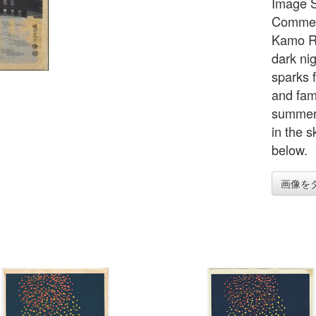
Image S
Comment
Kamo Ri
dark ni
sparks f
and fami
summer 
in the 
below.
画像を