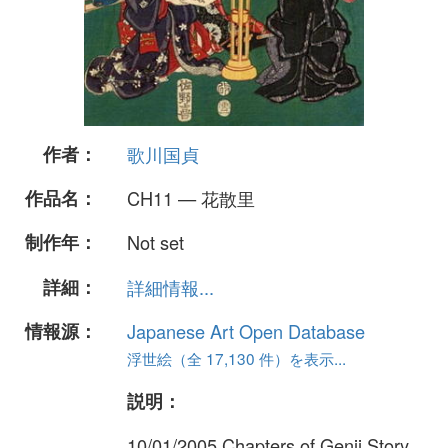
作者：
歌川国貞
作品名：
CH11 — 花散里
制作年：
Not set
詳細：
詳細情報...
情報源：
Japanese Art Open Database
浮世絵（全 17,130 件）を表示...
説明：
10/01/2005 Chapters of Genji Story