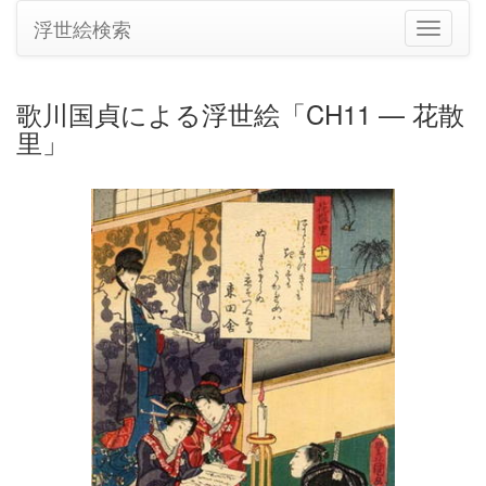
浮世絵検索
ナ
ビ
ゲ
ー
歌川国貞による浮世絵「CH11 — 花散
シ
里」
ョ
ン
の
切
り
替
え