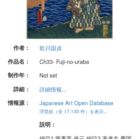
作者：
歌川国貞
作品名：
Ch33- Fuji-no-uraba
制作年：
Not set
詳細：
詳細情報...
情報源：
Japanese Art Open Database
浮世絵（全 17,130 件）を表示...
説明：
細目1 藤裏葉 卅三 細目2 著者名 豊国