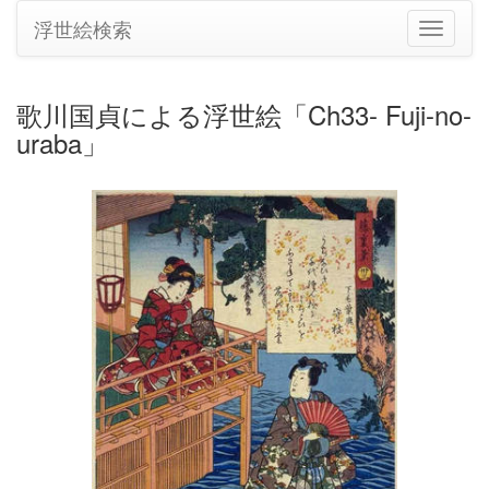
浮世絵検索
ナ
ビ
ゲ
ー
歌川国貞による浮世絵「Ch33- Fuji-no-
シ
uraba」
ョ
ン
の
切
り
替
え