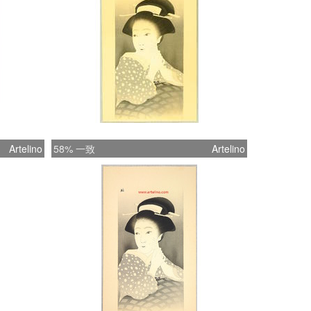
Artelino
58% 一致
Artelino