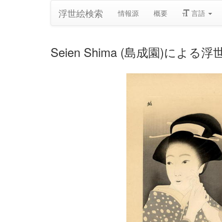
浮世絵検索
情報源
概要
言語
Seien Shima (島成園)による浮世絵