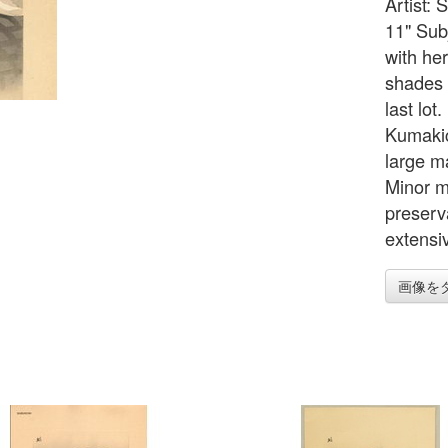
Artist:
11" Subj
with he
shades 
last lo
Kumakic
large m
Minor m
preserv
extensi
画像を