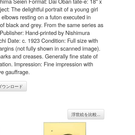
 Shima Seien Format: Dai Oban tate-e: 18" x
ect: The delightful portrait of a young girl
r elbows resting on a futon executed in
of black and grey. From the same series as
t. Publisher: Hand-printed by Nishimura
hi Date: c. 1923 Condition: Full size with
argins (not fully shown in scanned image).
arks and creases. Generally fine state of
ation. Impression: Fine impression with
ve gauffrage.
ダウンロード
浮世絵を比較...