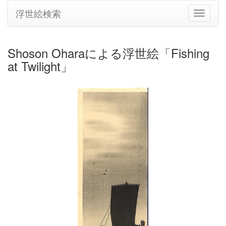
浮世絵検索
ナ
ビ
ゲ
ー
Shoson Oharaによる浮世絵「Fishing
シ
at Twilight」
ョ
ン
の
切
り
替
え