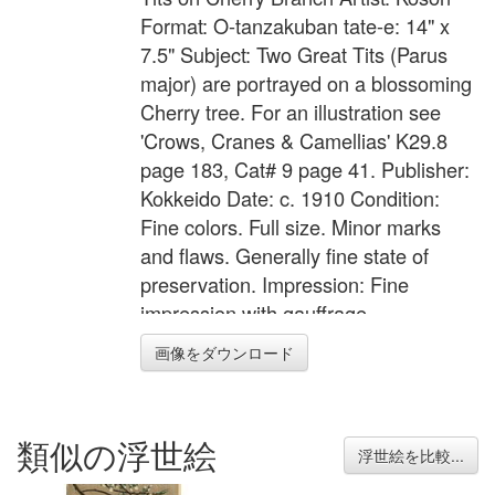
Format: O-tanzakuban tate-e: 14" x
7.5" Subject: Two Great Tits (Parus
major) are portrayed on a blossoming
Cherry tree. For an illustration see
'Crows, Cranes & Camellias' K29.8
page 183, Cat# 9 page 41. Publisher:
Kokkeido Date: c. 1910 Condition:
Fine colors. Full size. Minor marks
and flaws. Generally fine state of
preservation. Impression: Fine
impression with gauffrage.
画像をダウンロード
類似の浮世絵
浮世絵を比較...