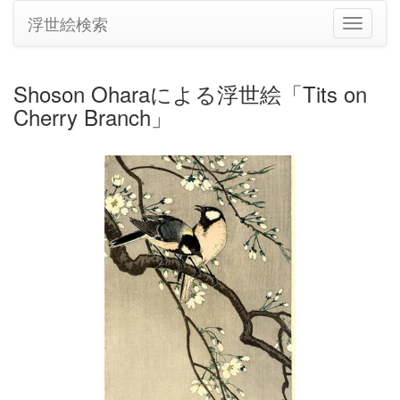
浮世絵検索
ナ
ビ
ゲ
ー
Shoson Oharaによる浮世絵「Tits on
シ
Cherry Branch」
ョ
ン
の
切
り
替
え