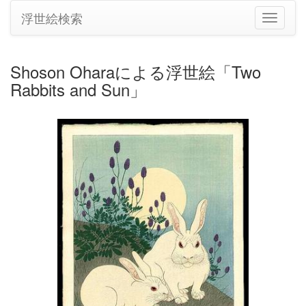
浮世絵検索
ナ
ビ
ゲ
ー
Shoson Oharaによる浮世絵「Two
シ
Rabbits and Sun」
ョ
ン
の
切
り
替
え