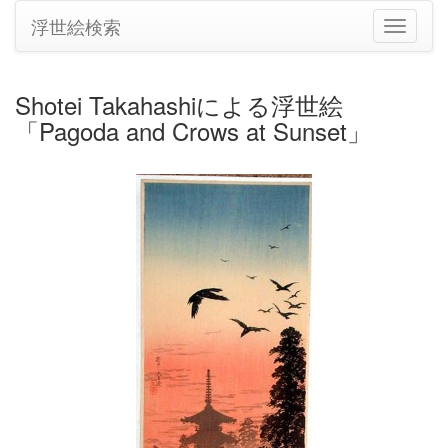
浮世絵検索
ナ
ビ
ゲ
ー
Shotei Takahashiによる浮世絵
シ
「Pagoda and Crows at Sunset」
ョ
ン
の
切
り
替
え