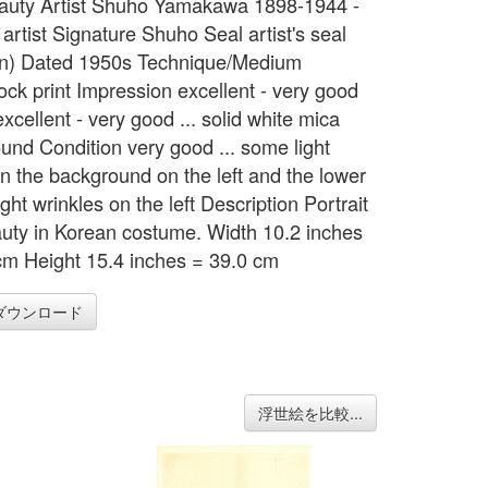
eauty Artist Shuho Yamakawa 1898-1944 -
r artist Signature Shuho Seal artist's seal
n) Dated 1950s Technique/Medium
ck print Impression excellent - very good
xcellent - very good ... solid white mica
und Condition very good ... some light
on the background on the left and the lower
ight wrinkles on the left Description Portrait
auty in Korean costume. Width 10.2 inches
cm Height 15.4 inches = 39.0 cm
ダウンロード
浮世絵を比較...