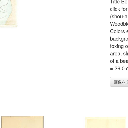
Title B
click fo
(shou-a
Woodblo
Colors e
backgro
foxing 
area, sl
of a be
= 26.0 
画像を