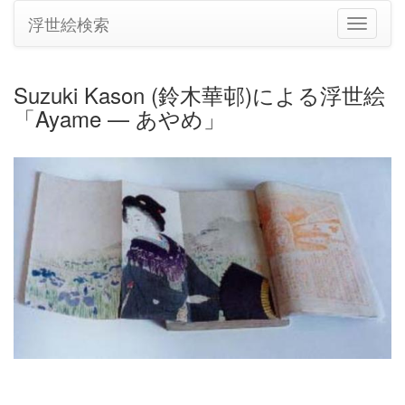
浮世絵検索
ナ
ビ
ゲ
ー
Suzuki Kason (鈴木華邨)による浮世絵
シ
「Ayame — あやめ」
ョ
ン
の
切
り
替
え