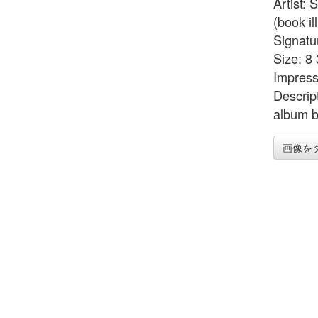
Artist:
(book il
Signatu
Size: 8 
Impress
Descript
album b
画像を