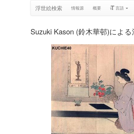
浮世絵検索
情報源
概要
言語
Suzuki Kason (鈴木華邨)による浮世