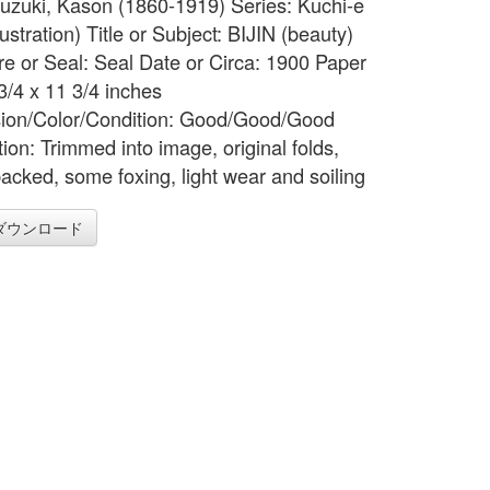
 Suzuki, Kason (1860-1919) Series: Kuchi-e
lustration) Title or Subject: BIJIN (beauty)
re or Seal: Seal Date or Circa: 1900 Paper
3/4 x 11 3/4 inches
ion/Color/Condition: Good/Good/Good
ion: Trimmed into image, original folds,
acked, some foxing, light wear and soiling
ダウンロード