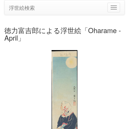
浮世絵検索
ナ
ビ
ゲ
ー
徳力富吉郎による浮世絵「Oharame -
シ
April」
ョ
ン
の
切
り
替
え