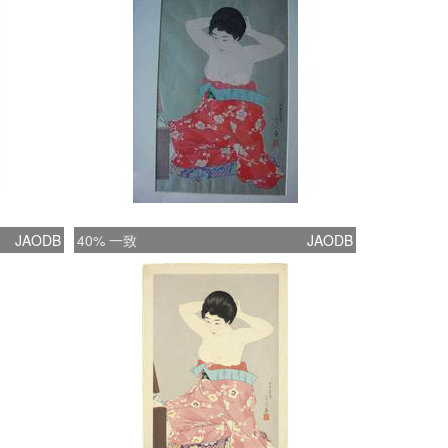
JAODB
40% 一致
JAODB