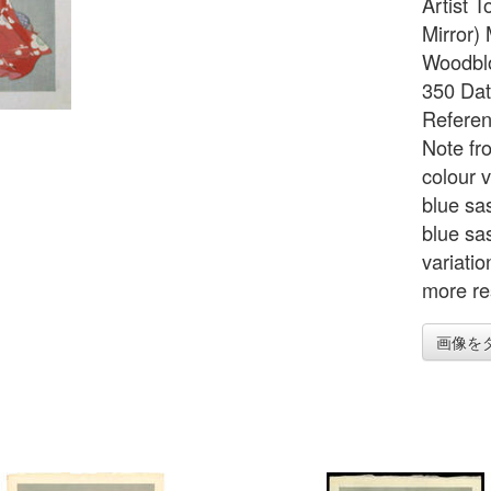
Artist T
Mirror)
Woodblo
350 Dat
Referen
Note fr
colour 
blue sa
blue sas
variatio
more re
画像を