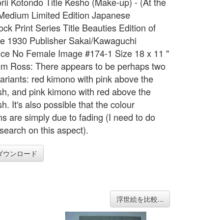
orii Kotondo Title Kesho (Make-up) - (At the
 Medium Limited Edition Japanese
ck Print Series Title Beauties Edition of
e 1930 Publisher Sakai/Kawaguchi
ce No Female Image #174-1 Size 18 x 11 "
om Ross: There appears to be perhaps two
variants: red kimono with pink above the
sh, and pink kimono with red above the
h. It's also possible that the colour
ns are simply due to fading (I need to do
search on this aspect).
ダウンロード
浮世絵を比較...