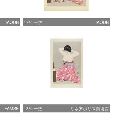
JAODB
17% 一致
JAODB
FAMSF
13% 一致
ミネアポリス美術館