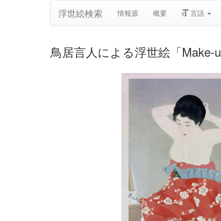
浮世絵検索
情報源
概要
言語
鳥居言人による浮世絵「Make-up (At