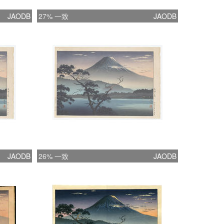
JAODB
27% 一致
JAODB
JAODB
26% 一致
JAODB