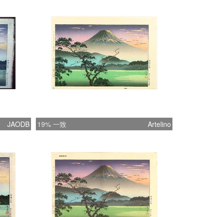
JAODB
19% 一致
Artelino