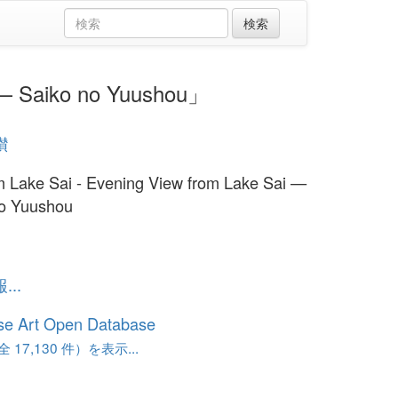
 Saiko no Yuushou」
讃
om Lake Sai - Evening View from Lake Sai —
no Yuushou
..
se Art Open Database
17,130 件）を表示...