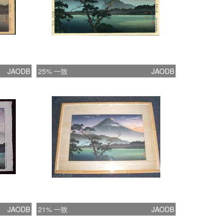
JAODB
25% 一致
JAODB
JAODB
21% 一致
JAODB