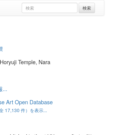
讃
 Horyuji Temple, Nara
..
se Art Open Database
17,130 件）を表示...