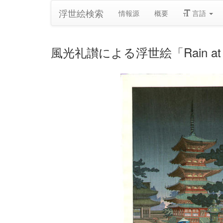
浮世絵検索
情報源
概要
言語
風光礼讃による浮世絵「Rain at Hory