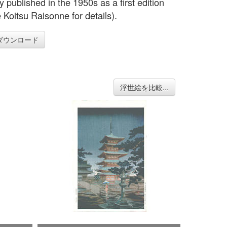
 published in the 1950s as a first edition
 Koitsu Raisonne for details).
ダウンロード
浮世絵を比較...