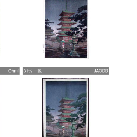
Ohmi
31% 一致
JAODB