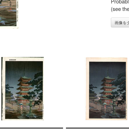
Probably
(see the
画像を