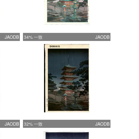
JAODB
34% 一致
JAODB
JAODB
32% 一致
JAODB