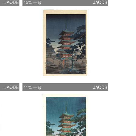
JAODB
45% 一致
JAODB
JAODB
41% 一致
JAODB