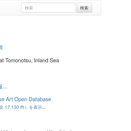
讃
at Tomonotsu, Inland Sea
..
se Art Open Database
17,130 件）を表示...