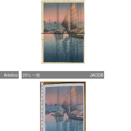
Artelino
25% 一致
JAODB