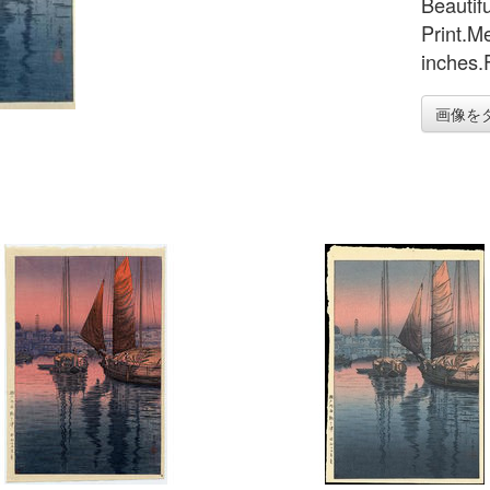
Beautif
Print.M
inches.
画像を