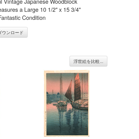
ul Vintage Japanese Woodblock
easures a Large 10 1/2" x 15 3/4"
Fantastic Condition
ダウンロード
浮世絵を比較...