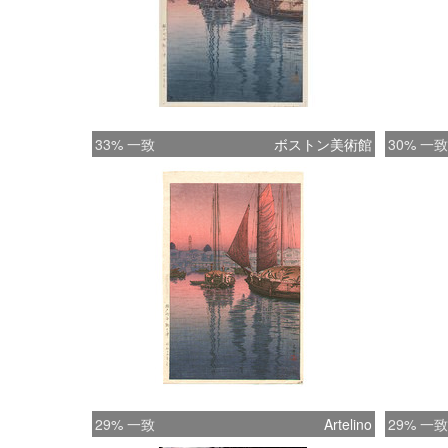
33% 一致
ボストン美術館
30% 一致
29% 一致
Artelino
29% 一致