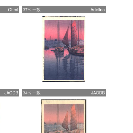
Ohmi
37% 一致
Artelino
JAODB
34% 一致
JAODB