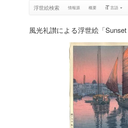
浮世絵検索
情報源
概要
言語
風光礼讃による浮世絵「Sunset at To