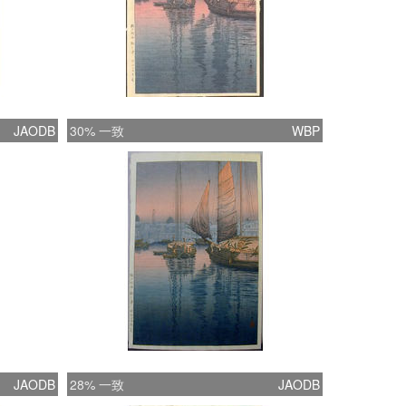
JAODB
30% 一致
WBP
JAODB
28% 一致
JAODB