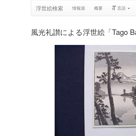
浮世絵検索
情報源
概要
言語
風光礼讃による浮世絵「Tago B