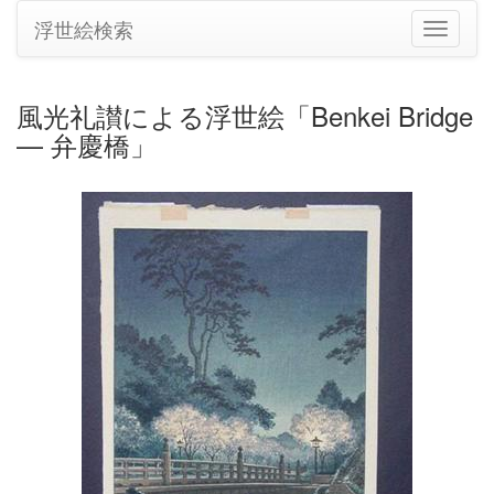
浮世絵検索
ナ
ビ
ゲ
ー
風光礼讃による浮世絵「Benkei Bridge
シ
— 弁慶橋」
ョ
ン
の
切
り
替
え