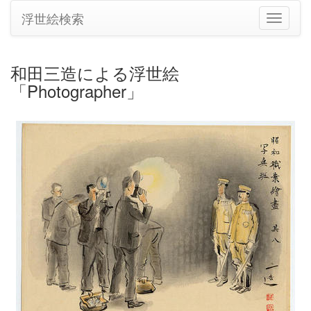
浮世絵検索
ナ
ビ
ゲ
ー
和田三造による浮世絵
シ
「Photographer」
ョ
ン
の
切
り
替
え