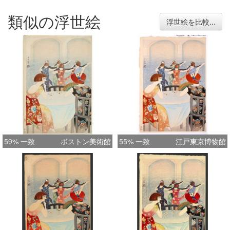
TWENTIES" SPIRIT. A 2OTH
類似の浮世絵
CENTURY MASTERPIECE.
浮世絵を比較...
59% 一致
ボストン美術館
55% 一致
江戸東京博物館