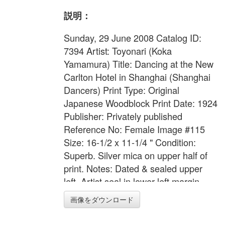
説明：
Sunday, 29 June 2008 Catalog ID:
7394 Artist: Toyonari (Koka
Yamamura) Title: Dancing at the New
Carlton Hotel in Shanghai (Shanghai
Dancers) Print Type: Original
Japanese Woodblock Print Date: 1924
Publisher: Privately published
Reference No: Female Image #115
Size: 16-1/2 x 11-1/4 " Condition:
Superb. Silver mica on upper half of
print. Notes: Dated & sealed upper
left. Artist seal in lower left margin
reads: "Toyonari". A RARE AND
画像をダウンロード
IMPORTANT PRINT THAT
CAPTURES THE "ROARING