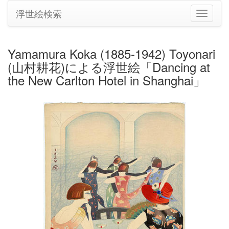
浮世絵検索
ナ
ビ
ゲ
ー
Yamamura Koka (1885-1942) Toyonari
シ
(山村耕花)による浮世絵「Dancing at
ョ
ン
the New Carlton Hotel in Shanghai」
の
切
り
替
え