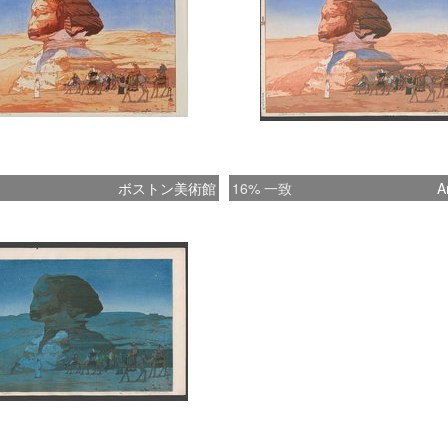
ボストン美術館
16% 一致
A