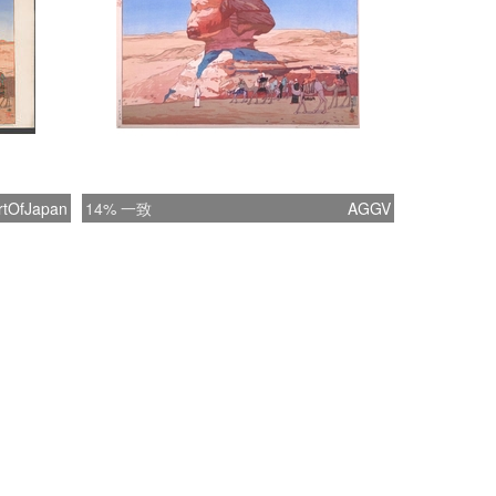
rtOfJapan
14% 一致
AGGV