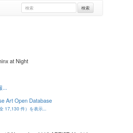
inx at Night
..
se Art Open Database
17,130 件）を表示...