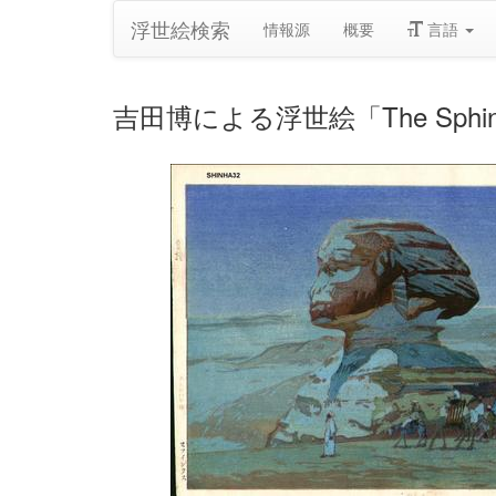
浮世絵検索
情報源
概要
言語
吉田博による浮世絵「The Sphinx 