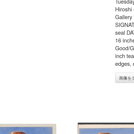
Tuesday
Hiroshi
Gallery
SIGNATU
seal DA
16 inc
Good/G
inch te
edges, 
画像を