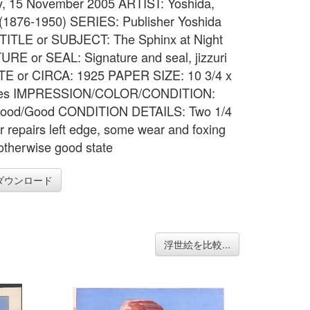
, 15 November 2005 ARTIST: Yoshida,
 (1876-1950) SERIES: Publisher Yoshida
 TITLE or SUBJECT: The Sphinx at Night
RE or SEAL: Signature and seal, jizzuri
TE or CIRCA: 1925 PAPER SIZE: 10 3/4 x
hes IMPRESSION/COLOR/CONDITION:
ood/Good CONDITION DETAILS: Two 1/4
ar repairs left edge, some wear and foxing
otherwise good state
ダウンロード
浮世絵を比較...