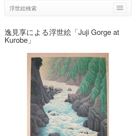
浮世絵検索
ナ
ビ
ゲ
ー
逸見享による浮世絵「Juji Gorge at
シ
Kurobe」
ョ
ン
の
切
り
替
え