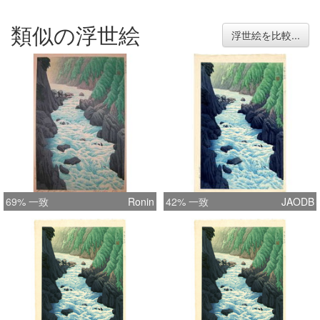
類似の浮世絵
浮世絵を比較...
69% 一致
Ronin
42% 一致
JAODB