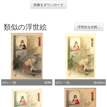
画像をダウンロード
類似の浮世絵
浮世絵を比較...
24% 一致
MAK
22% 一致
Artelino