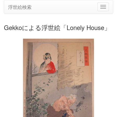
浮世絵検索
ナ
ビ
ゲ
ー
Gekkoによる浮世絵「Lonely House」
シ
ョ
ン
の
切
り
替
え